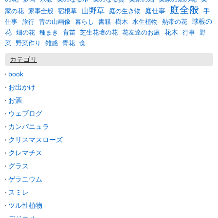
庭全般
山野草
庭仕事
宿根草
庭の生き物
家の花
家事全般
手
球根の
暮らし
仕事
旅行
昔の山画像
書籍
樹木
水生植物
熱帯の花
花
花木
畑の花
種まき
育苗
芝生花壇の花
花友達のお庭
行事
野
野菜作り
雑感
食
菜
青花
カテゴリ
book
お出かけ
お酒
ウェブログ
カンパニュラ
クリスマスローズ
クレマチス
グラス
ゲラニウム
スミレ
ツル性植物