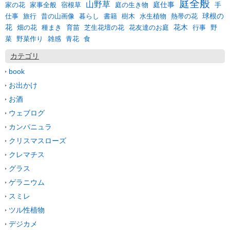
庭全般
山野草
庭仕事
宿根草
庭の生き物
家の花
家事全般
手
球根の
暮らし
仕事
旅行
昔の山画像
書籍
樹木
水生植物
熱帯の花
花
花木
畑の花
種まき
育苗
芝生花壇の花
花友達のお庭
行事
野
野菜作り
雑感
食
菜
青花
カテゴリ
book
お出かけ
お酒
ウェブログ
カンパニュラ
クリスマスローズ
クレマチス
グラス
ゲラニウム
スミレ
ツル性植物
デジカメ