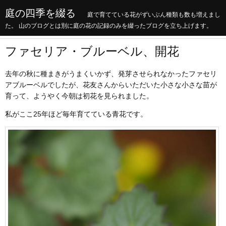
庭の四季を綴る
庭で育てている花がずいぶん種類も数も増えまし
た。 山のブログとは別に庭の花の記録のみを綴ったブログを立ち上げます。
ファセリア・ブルーベル、開花
去年の秋に種まきがうまくいかず、発芽させられなかったファセリ
アブルーベルでしたが、花友さんからいただいた小さな小さな苗が
育って、ようやく今朝は初花を見られました。
私がここ25年ほど毎年育てている青花です。