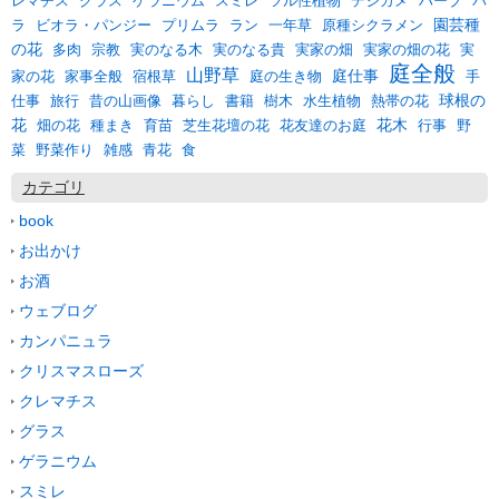
バ
レマチス
グラス
ゲラニウム
スミレ
ツル性植物
デジカメ
ハーブ
園芸種
ラ
一年草
ビオラ・パンジー
プリムラ
ラン
原種シクラメン
の花
多肉
宗教
実のなる木
実のなる貴
実家の畑
実家の畑の花
実
庭全般
山野草
庭仕事
宿根草
庭の生き物
家の花
家事全般
手
球根の
暮らし
仕事
旅行
昔の山画像
書籍
樹木
水生植物
熱帯の花
花
花木
畑の花
種まき
育苗
芝生花壇の花
花友達のお庭
行事
野
野菜作り
雑感
食
菜
青花
カテゴリ
book
お出かけ
お酒
ウェブログ
カンパニュラ
クリスマスローズ
クレマチス
グラス
ゲラニウム
スミレ