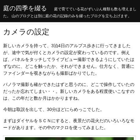
庭の四季を綴る
庭で育てている花がずいぶん種類も数も増えまし
た。 山のブログとは別に庭の花の記録のみを綴ったブログを立ち上げます。
カメラの設定
新しいカメラを持って、3泊4日のアルプス歩きに行ってきました
が、途中で気が付くとカメラの設定が変わっているのです。例え
ば、パネルをタッチしてライブビュー撮影できるようにしていたは
ずなのに、どこを触ったか、それができません。仕方なく、普通に
ファインダーを覗きながらも撮影ばかりでした。
パノラマ撮影も確かできたはずと思うのに、どこで操作していたの
だったか忘れてしまい・・。新しいカメラをある程度使いこなすの
は、この年だと数か月はかかりますね。
今朝は取説を出して、30分ほどにらめっこでした。
まずはダイヤルをＳＣＮにすると、夜景だの花火だのいろいろなモ
ードがあります。その中のマクロを使ってみました。