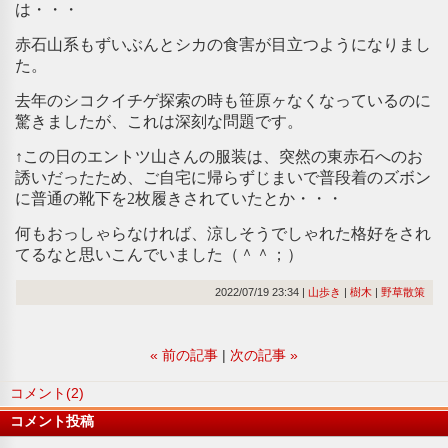
は・・・
赤石山系もずいぶんとシカの食害が目立つようになりまし
た。
去年のシコクイチゲ探索の時も笹原ヶなくなっているのに
驚きましたが、これは深刻な問題です。
↑この日のエントツ山さんの服装は、突然の東赤石へのお
誘いだったため、ご自宅に帰らずじまいで普段着のズボン
に普通の靴下を2枚履きされていたとか・・・
何もおっしゃらなければ、涼しそうでしゃれた格好をされ
てるなと思いこんでいました（＾＾；）
2022/07/19 23:34
山歩き
樹木
野草散策
«
前の記事
次の記事
»
コメント(2)
コメント投稿