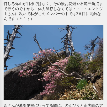
何しろ弥山が目標ではなく、その後お花畑や石鎚三角点ま
で行くのですから、体力温存しなくては・・・・エントツ
山さんに次いで私がこのメンバーの中では2番目に高齢な
んです（＾＾；）
皆さんが墓場尾根に行ってる間に、のんびりと南尖峰のア