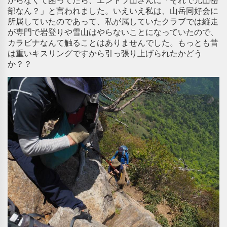
からなくて困ってたら、エントツ山さんに「それで元山岳
部なん？」と言われました。いえいえ私は、山岳同好会に
所属していたのであって、私が属していたクラブでは縦走
が専門で岩登りや雪山はやらないことになっていたので、
カラビナなんて触ることはありませんでした。もっとも昔
は重いキスリングですから引っ張り上げられたかどう
か？？