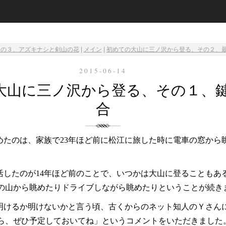
その３、アズキナシと剣山の花
|
メイン
|
初めての大山に三ノ沢から登る、その２、最
2015-06-14
大山に三ノ沢から登る、その１、
合
めたのは、家族で23年ほど前に松江に旅した時に電車の窓から
活したのが14年ほど前のことで、いつかは大山に登ることもあ
の山から眺めたりドライブしながら眺めたりということが続き
明けるか明けないかと言う頃、古くからのネット知人のＹさん
ら、ぜひ予定しておいてね」というコメントをいただきました