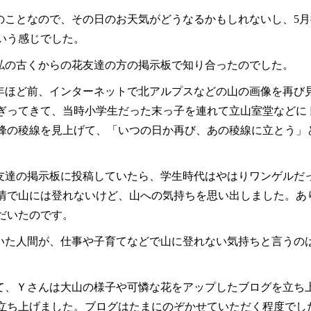
のことなので、その日のお天気がどうなるかもしれないし、5
いう感じでした。
私の古くからの花友達の方の掲示板で知り合ったのでした。
14年ほど前、インターネットで北アルプスなどの山の画像を再び
ぎってきて、当時小学生だった末っ子を連れて立山室堂などに
峰の稜線を見上げて、「いつの日か再び、あの稜線に立とう」
友達の掲示板に投稿していたら、学生時代はやはりワンゲルだ
情で山には登れないけど、山への気持ちを思い出しました。あ
だいたのです。
いた人間が、仕事や子育てなどで山に登れない気持ちと言うの
って、Ｙさんは大山の様子や可憐な花をアップしたブログを立ち
立ち上げました。ブログはたまにのぞかせていただく程度でし