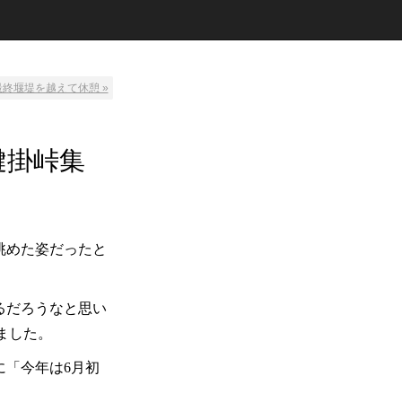
終堰堤を越えて休憩 »
鍵掛峠集
眺めた姿だったと
るだろうなと思い
ました。
に「今年は6月初
。