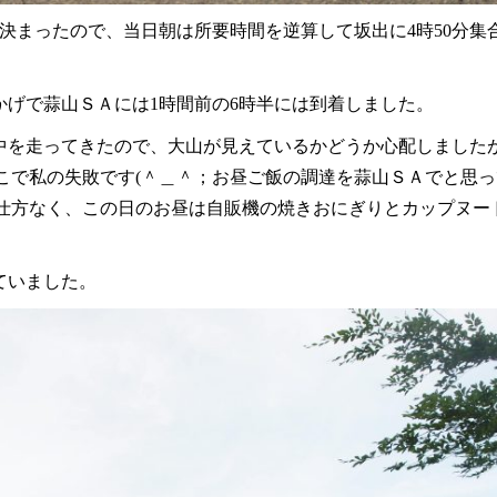
と決まったので、当日朝は所要時間を逆算して坂出に4時50分集
かげで蒜山ＳＡには1時間前の6時半には到着しました。
中を走ってきたので、大山が見えているかどうか心配しました
こで私の失敗です(＾＿＾；お昼ご飯の調達を蒜山ＳＡでと思
仕方なく、この日のお昼は自販機の焼きおにぎりとカップヌー
ていました。