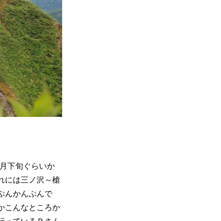
5月下旬ぐらいか
れには三ノ沢～槍
ぷんかんぷんで
かこんなところか