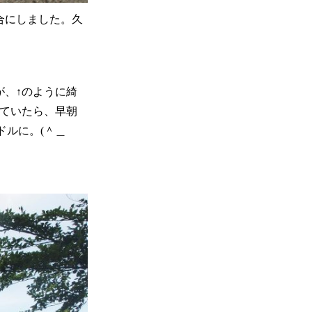
合にしました。久
が、↑のように綺
っていたら、早朝
ドルに。(＾＿