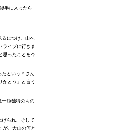
月後半に入ったら
見るにつけ、山へ
ドライブに行きま
と思ったことを今
ったというＹさん
りがとう」と言う
は一種独特のもの
上げられ、そして
たが、大山の何と