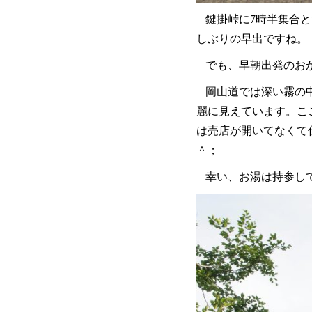
鍵掛峠に7時半集合
しぶりの早出ですね。
でも、早朝出発のお
岡山道では深い霧の
麗に見えています。こ
は売店が開いてなくて
＾；
幸い、お湯は持参し