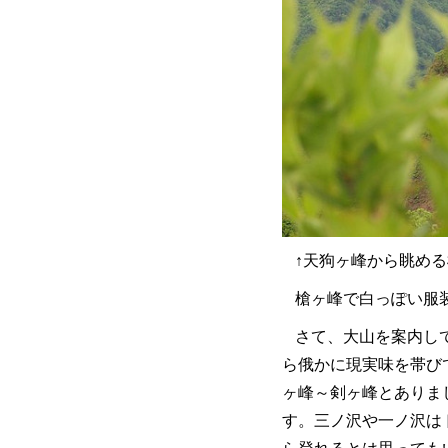
↑天狗ヶ峰から眺め
槍ヶ峰で白っぽい服
さて、大山を案内し
ら俄かに現実味を帯び
ヶ峰～剣ヶ峰とありま
す。三ノ沢や一ノ沢は